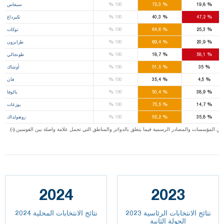
%
%
%
19,8
72,3
100
سيفاس
%
%
%
47,2
40,3
100
تكيرداغ
%
%
%
25,3
64,6
100
توكات
%
%
%
20,9
69,4
100
طرابزون
%
%
%
58,1
18,7
100
طونجالي
%
%
%
35
51,5
100
أوشاك
%
%
%
4,5
35,4
100
فان
%
%
%
38,9
50,4
100
يالوفا
%
%
%
14,7
75,5
100
يوزغات
%
%
%
35,8
55,2
100
زونغولداك
ت من المؤسسات والمصادر الرسمية فيما يتعلق بالدوائر والمناطق التي تحمل علامة واصلة بين القوسين
2024
2023
نتائج الانتخابات الرئاسية 2023
نتائج الانتخابات المحلية 2024
الجولة الثانية