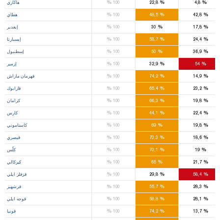
%
%
%
4,8
22,8
100
هاكّاري
%
%
%
42,8
48,5
100
هطاي
%
%
%
17,8
30
100
إيغدير
%
%
%
24,4
58,7
100
إيسبارتا
%
%
%
36,9
50
100
إسطنبول
%
%
%
54
32,9
100
إزمير
%
%
%
14,9
74,2
100
قهرمان ماراش
%
%
%
23,2
65,4
100
قارابوك
%
%
%
19,8
66,3
100
كرامان
%
%
%
22,4
44,1
100
كارس
%
%
%
19,8
69
100
كاستاموني
%
%
%
18,6
70,3
100
قيصري
%
%
%
19
70,1
100
كلّس
%
%
%
21,7
65
100
كيركالي
%
%
%
58,4
29,8
100
قرقلر ايلي
%
%
%
28,3
55,7
100
قرشهير
%
%
%
28,1
58,8
100
قوجه ايلي
%
%
%
13,7
74,2
100
قونيا