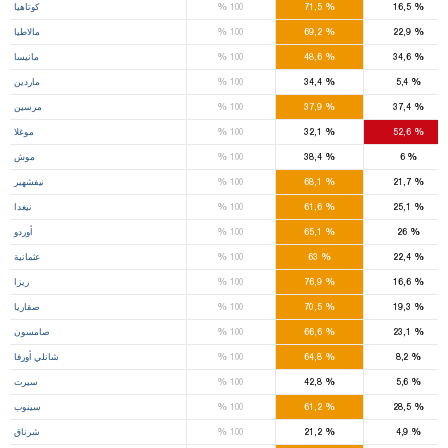
%
%
%
16,5
71,5
100
كوتاهيا
%
%
%
22,9
69,2
100
مالاطيا
%
%
%
34,6
48,6
100
مانيسا
%
%
%
5,4
34,4
100
ماردين
%
%
%
37,4
37,9
100
مرسين
%
%
%
52,6
32,1
100
موغلا
%
%
%
6
38,4
100
موش
%
%
%
21,7
68,1
100
نيفشهير
%
%
%
25,1
61,6
100
نيغدا
%
%
%
26
65,1
100
أوردو
%
%
%
22,4
63
100
عثمانية
%
%
%
16,6
76,9
100
ريزا
%
%
%
19,3
70,5
100
صقاريا
%
%
%
23,1
66,6
100
صامسون
%
%
%
8,2
64,8
100
شانلي أورفا
%
%
%
5,6
42,8
100
سيرت
%
%
%
28,5
61,2
100
سينوب
%
%
%
4,9
21,2
100
شرناق