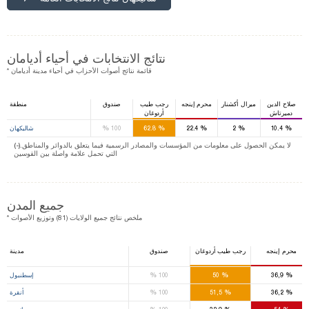
نتائج الانتخابات في أحياء أديامان
* قائمة نتائج أصوات الأحزاب في أحياء مدينة أديامان
صلاح الدين
ميرال أكشنار
محرم إينجه
رجب طيب
صندوق
منطقة
دميرتاش
أردوغان
%
%
%
%
%
10.4
2
22.4
62.8
100
شاليكهان
(-).لا يمكن الحصول على معلومات من المؤسسات والمصادر الرسمية فيما يتعلق بالدوائر والمناطق
التي تحمل علامة واصلة بين القوسين
جميع المدن
* ملخص نتائج جميع الولايات (81) وتوزيع الأصوات
محرم إينجه
رجب طيب أردوغان
صندوق
مدينة
%
%
%
36,9
50
100
إسطنبول
%
%
%
36,2
51,5
100
أنقرة