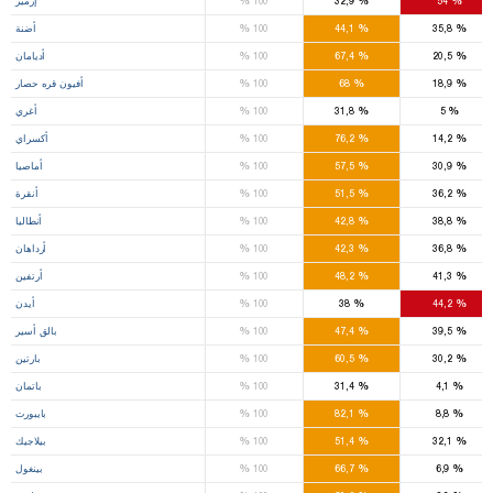
%
%
%
54
32,9
100
إزمير
%
%
%
35,8
44,1
100
أضنة
%
%
%
20,5
67,4
100
أديامان
%
%
%
18,9
68
100
أفيون قره حصار
%
%
%
5
31,8
100
أغري
%
%
%
14,2
76,2
100
أكسراي
%
%
%
30,9
57,5
100
أماصيا
%
%
%
36,2
51,5
100
أنقرة
%
%
%
38,8
42,8
100
أنطاليا
%
%
%
36,8
42,3
100
أرداهان
%
%
%
41,3
48,2
100
أرتفين
%
%
%
44,2
38
100
أيدن
%
%
%
39,5
47,4
100
بالق أسير
%
%
%
30,2
60,5
100
بارتين
%
%
%
4,1
31,4
100
باتمان
%
%
%
8,8
82,1
100
بايبورت
%
%
%
32,1
51,4
100
بيلاجيك
%
%
%
6,9
66,7
100
بينغول