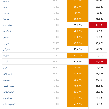
%
%
%
6,3
50,2
100
بيتليس
%
%
%
23,3
65,9
100
بولو
%
%
%
28
54
100
بوردور
%
%
%
31,5
55,5
100
بورصا
%
%
%
43,8
41,9
100
جناق قلعة
%
%
%
12,4
76,3
100
شانكيري
%
%
%
26,5
64,6
100
جوروم
%
%
%
35,4
47,8
100
دينيزلي
%
%
%
6,2
27,4
100
دياربكر
%
%
%
18,5
73,1
100
دوزجا
%
%
%
55,6
31,4
100
أدرنة
%
%
%
15,6
70
100
إلازغ
%
%
%
31,5
60,6
100
إيرزينجان
%
%
%
9,9
72,3
100
أرضروم
%
%
%
41,1
46,5
100
إيسكي شهير
%
%
%
21,8
63,9
100
غازي عنتاب
%
%
%
25,6
64,4
100
غيراسون
%
%
%
12,8
77,1
100
كوموش خانة