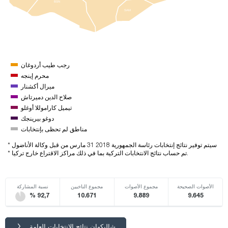
BSN
SAM
رجب طيب أردوغان
محرم إينجه
ميرال أكشنار
صلاح الدين دميرتاش
تيميل كاراموللا أوغلو
دوغو بيرينجك
مناطق لم تحظى بإنتخابات
* سيتم توفير نتائج إنتخابات رئاسة الجمهورية 2018 31 مارس من قبل وكالة الأناضول
* تم حساب نتائج الانتخابات التركية بما في ذلك مراكز الاقتراع خارج تركيا.
الأصوات الصحيحة
مجموع الأصوات
مجموع الناخبين
نسبة المشاركة
% 92,7
10.671
9.889
9.645
شاليكهان نتائج الانتخابات العامة