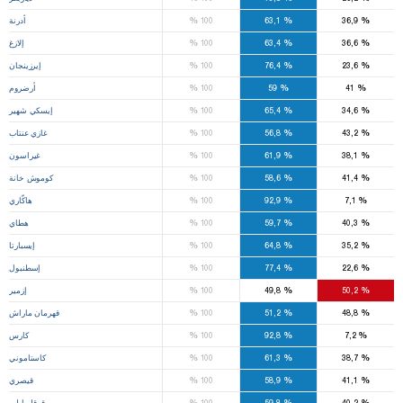
%
%
%
36,9
63,1
100
أدرنة
%
%
%
36,6
63,4
100
إلازغ
%
%
%
23,6
76,4
100
إيرزينجان
%
%
%
41
59
100
أرضروم
%
%
%
34,6
65,4
100
إيسكي شهير
%
%
%
43,2
56,8
100
غازي عنتاب
%
%
%
38,1
61,9
100
غيراسون
%
%
%
41,4
58,6
100
كوموش خانة
%
%
%
7,1
92,9
100
هاكّاري
%
%
%
40,3
59,7
100
هطاي
%
%
%
35,2
64,8
100
إيسبارتا
%
%
%
22,6
77,4
100
إسطنبول
%
%
%
50,2
49,8
100
إزمير
%
%
%
48,8
51,2
100
قهرمان ماراش
%
%
%
7,2
92,8
100
كارس
%
%
%
38,7
61,3
100
كاستاموني
%
%
%
41,1
58,9
100
قيصري
%
%
%
40,2
59,8
100
قرقلر ايلي