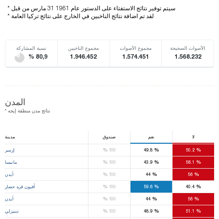
* سيتم توفير نتائج الاستفتاء على الدستور عام 1961 31 مارس من قبل
* لقد تم اضافة نتائج الناخبين في الخارج على نتائج تركيا العامة
الأصوات الصحيحة
مجموع الأصوات
مجموع الناخبين
نسبة المشاركة
% 80,9
1.946.452
1.574.451
1.568.232
المدن
* نتائج مدن منطقة إيجه
لا
نعم
صندوق
مدينة
%
%
%
50.2
49.8
100
إزمير
%
%
%
56.1
43.9
100
مانيسا
%
%
%
56
44
100
أيدن
%
%
%
40.4
59.6
100
أفيون قره حصار
%
%
%
56
44
100
أيدن
%
%
%
51.1
48.9
100
دينيزلي