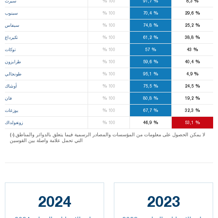
%
%
%
8,3
91,7
100
سيرت
%
%
%
29,6
70,4
100
سينوب
%
%
%
25,2
74,8
100
سيفاس
%
%
%
38,8
61,2
100
تكيرداغ
%
%
%
43
57
100
توكات
%
%
%
40,4
59,6
100
طرابزون
%
%
%
4,9
95,1
100
طونجالي
%
%
%
24,5
75,5
100
أوشاك
%
%
%
19,2
80,8
100
فان
%
%
%
32,3
67,7
100
يوزغات
%
%
%
53,1
46,9
100
زونغولداك
(-).لا يمكن الحصول على معلومات من المؤسسات والمصادر الرسمية فيما يتعلق بالدوائر والمناطق
التي تحمل علامة واصلة بين القوسين
2024
2023