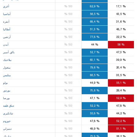
%
%
%
17,1
82,9
100
أغري
%
%
%
43,5
56,5
100
أماصيا
%
%
%
31,6
68,4
100
أنقرة
%
%
%
48,7
51,3
100
أنطاليا
%
%
%
22,2
77,8
100
أرتفين
%
%
%
56
44
100
أيدن
%
%
%
47,3
52,7
100
بالق أسير
%
%
%
39,9
60,1
100
بيلاجيك
%
%
%
20,4
79,6
100
بينغول
%
%
%
33,5
66,5
100
بيتليس
%
%
%
55,1
44,9
100
بولو
%
%
%
29,4
70,6
100
بوردور
%
%
%
52,9
47,1
100
بورصا
%
%
%
47,8
52,2
100
جناق قلعة
%
%
%
44,2
55,8
100
شانكيري
%
%
%
52,2
47,8
100
جوروم
%
%
%
51,1
48,9
100
دينيزلي
%
%
%
26,2
73,8
100
دياربكر