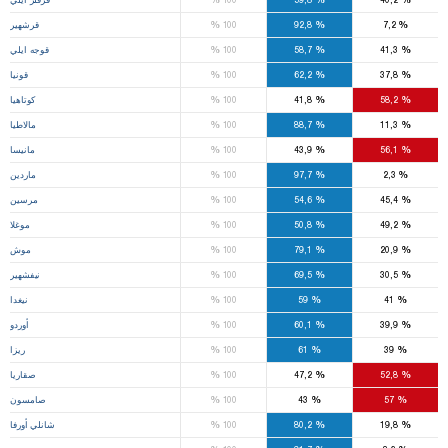
%
%
%
7,2
92,8
100
قرشهير
%
%
%
41,3
58,7
100
قوجه ايلي
%
%
%
37,8
62,2
100
قونيا
%
%
%
58,2
41,8
100
كوتاهيا
%
%
%
11,3
88,7
100
مالاطيا
%
%
%
56,1
43,9
100
مانيسا
%
%
%
2,3
97,7
100
ماردين
%
%
%
45,4
54,6
100
مرسين
%
%
%
49,2
50,8
100
موغلا
%
%
%
20,9
79,1
100
موش
%
%
%
30,5
69,5
100
نيفشهير
%
%
%
41
59
100
نيغدا
%
%
%
39,9
60,1
100
أوردو
%
%
%
39
61
100
ريزا
%
%
%
52,8
47,2
100
صقاريا
%
%
%
57
43
100
صامسون
%
%
%
19,8
80,2
100
شانلي أورفا