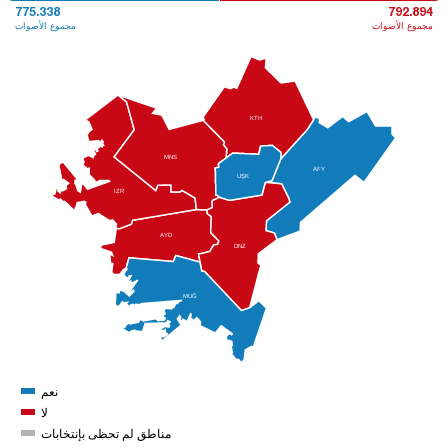
775.338
792.894
مجموع الأصوات
مجموع الأصوات
KTH
MNS
AFY
UŞK
İZR
AYD
DNZ
MUĞ
نعم
لا
مناطق لم تحظى بإنتخابات