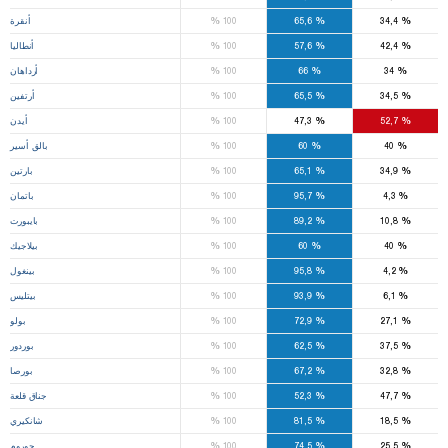
%
%
%
34,4
65,6
100
أنقرة
%
%
%
42,4
57,6
100
أنطاليا
%
%
%
34
66
100
أرداهان
%
%
%
34,5
65,5
100
أرتفين
%
%
%
52,7
47,3
100
أيدن
%
%
%
40
60
100
بالق أسير
%
%
%
34,9
65,1
100
بارتين
%
%
%
4,3
95,7
100
باتمان
%
%
%
10,8
89,2
100
بايبورت
%
%
%
40
60
100
بيلاجيك
%
%
%
4,2
95,8
100
بينغول
%
%
%
6,1
93,9
100
بيتليس
%
%
%
27,1
72,9
100
بولو
%
%
%
37,5
62,5
100
بوردور
%
%
%
32,8
67,2
100
بورصا
%
%
%
47,7
52,3
100
جناق قلعة
%
%
%
18,5
81,5
100
شانكيري
%
%
%
25,5
74,5
100
جوروم