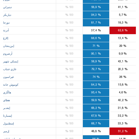
%
%
%
41,1
58,9
100
دينيزلي
%
%
%
5,7
94,3
100
دياربكر
%
%
%
18,3
81,7
100
دوزجا
%
%
%
62,6
37,4
100
أدرنة
%
%
%
13,4
86,6
100
إلازغ
%
%
%
29
71
100
إيرزينجان
%
%
%
9,9
90,1
100
أرضروم
%
%
%
43,1
56,9
100
إيسكي شهير
%
%
%
20,3
79,7
100
غازي عنتاب
%
%
%
26
74
100
غيراسون
%
%
%
15,8
84,2
100
كوموش خانة
%
%
%
4,6
95,4
100
هاكّاري
%
%
%
40,2
59,8
100
هطاي
%
%
%
31,8
68,2
100
إيغدير
%
%
%
32,2
67,8
100
إيسبارتا
%
%
%
33,3
66,7
100
إسطنبول
%
%
%
51,2
48,8
100
إزمير
%
%
%
14
86
100
قهرمان ماراش