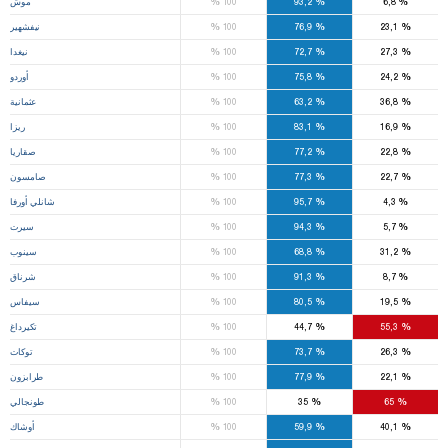
%
%
%
6,8
93,2
100
موش
%
%
%
23,1
76,9
100
نيفشهير
%
%
%
27,3
72,7
100
نيغدا
%
%
%
24,2
75,8
100
أوردو
%
%
%
36,8
63,2
100
عثمانية
%
%
%
16,9
83,1
100
ريزا
%
%
%
22,8
77,2
100
صقاريا
%
%
%
22,7
77,3
100
صامسون
%
%
%
4,3
95,7
100
شانلي أورفا
%
%
%
5,7
94,3
100
سيرت
%
%
%
31,2
68,8
100
سينوب
%
%
%
8,7
91,3
100
شرناق
%
%
%
19,5
80,5
100
سيفاس
%
%
%
55,3
44,7
100
تكيرداغ
%
%
%
26,3
73,7
100
توكات
%
%
%
22,1
77,9
100
طرابزون
%
%
%
65
35
100
طونجالي
%
%
%
40,1
59,9
100
أوشاك