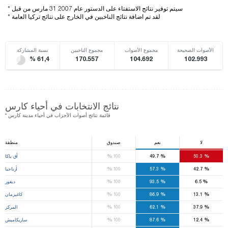
* سيتم توفير نتائج الاستفتاء على الدستور عام 2007 31 مارس من قبل
* لقد تم اضافة نتائج الناخبين في الخارج على نتائج تركيا العامة
الأصوات الصحيحة
مجموع الأصوات
مجموع الناخبين
نسبة المشاركة
% 61,4
170.557
104.692
102.993
نتائج الانتخابات في أحياء كارس
* قائمة نتائج أصوات الأحزاب في أحياء مدينة كارس
لا
نعم
صندوق
منطقة
%
%
%
50.3
49.7
100
أق ياكا
%
%
%
42.7
57.3
100
أرباجيا
%
%
%
6.5
93.5
100
ديغور
%
%
%
13.1
86.9
100
كاغيزمان
%
%
%
37.9
62.1
100
المركز
%
%
%
12.4
87.6
100
ساريكاميش