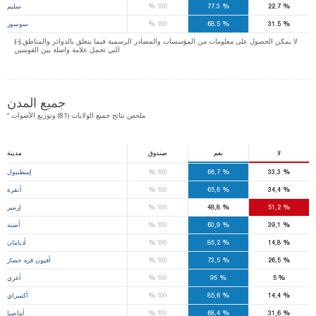
%
%
%
22.7
77.3
100
سليم
%
%
%
31.5
68.5
100
سوسوز
(-).لا يمكن الحصول على معلومات من المؤسسات والمصادر الرسمية فيما يتعلق بالدوائر والمناطق
التي تحمل علامة واصلة بين القوسين
جميع المدن
* ملخص نتائج جميع الولايات (81) وتوزيع الأصوات
لا
نعم
صندوق
مدينة
%
%
%
33,3
66,7
100
إسطنبول
%
%
%
34,4
65,6
100
أنقرة
%
%
%
51,2
48,8
100
إزمير
%
%
%
39,1
60,9
100
أضنة
%
%
%
14,8
85,2
100
أديامان
%
%
%
26,5
73,5
100
أفيون قره حصار
%
%
%
5
95
100
أغري
%
%
%
14,4
85,6
100
أكسراي
%
%
%
31,6
68,4
100
أماصيا