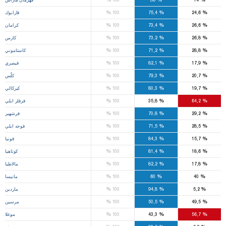
%
%
%
24,6
75,4
100
قارابوك
%
%
%
26,6
73,4
100
كرامان
%
%
%
26,8
73,2
100
كارس
%
%
%
28,8
71,2
100
كاستاموني
%
%
%
17,9
82,1
100
قيصري
%
%
%
20,7
79,3
100
كلّس
%
%
%
19,7
80,3
100
كيركالي
%
%
%
64,2
35,8
100
قرقلر ايلي
%
%
%
29,2
70,8
100
قرشهير
%
%
%
28,5
71,5
100
قوجه ايلي
%
%
%
15,7
84,3
100
قونيا
%
%
%
18,6
81,4
100
كوتاهيا
%
%
%
17,8
82,2
100
مالاطيا
%
%
%
40
60
100
مانيسا
%
%
%
5,2
94,8
100
ماردين
%
%
%
49,5
50,5
100
مرسين
%
%
%
56,7
43,3
100
موغلا