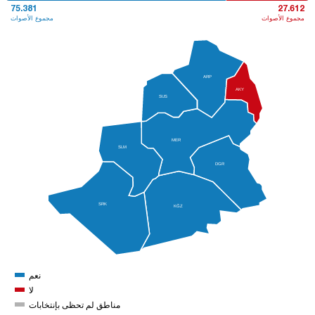
75.381
27.612
مجموع الأصوات
مجموع الأصوات
ARP
AKY
SUS
MER
SLM
DGR
SRK
KĞZ
نعم
لا
مناطق لم تحظى بإنتخابات