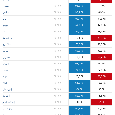
%
%
%
4,7
95,3
100
بينغول
%
%
%
6,9
93,1
100
بيتليس
%
%
%
34,6
65,4
100
بولو
%
%
%
47,5
52,5
100
بوردور
%
%
%
43,6
56,4
100
بورصا
%
%
%
59,9
40,1
100
جناق قلعة
%
%
%
23,5
76,5
100
شانكيري
%
%
%
32,2
67,8
100
جوروم
%
%
%
53,7
46,3
100
دينيزلي
%
%
%
6,1
93,9
100
دياربكر
%
%
%
27,5
72,5
100
دوزجا
%
%
%
73,5
26,5
100
أدرنة
%
%
%
18,2
81,8
100
إلازغ
%
%
%
36
64
100
إيرزينجان
%
%
%
13,1
86,9
100
أرضروم
%
%
%
54
46
100
إيسكي شهير
%
%
%
30,2
69,8
100
غازي عنتاب
%
%
%
36,5
63,5
100
غيراسون