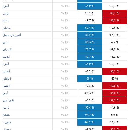
%
%
%
45,8
54,2
100
أنقرة
%
%
%
63,7
36,3
100
إزمير
%
%
%
56,3
43,7
100
أضنة
%
%
%
19,6
80,4
100
أديامان
%
%
%
34,7
65,3
100
أفيون قره حصار
%
%
%
4,2
95,8
100
أغري
%
%
%
23,3
76,7
100
أكسراي
%
%
%
41,3
58,7
100
أماصيا
%
%
%
45,8
54,2
100
أنقرة
%
%
%
56,7
43,3
100
أنطاليا
%
%
%
45
55
100
أرداهان
%
%
%
50,2
49,8
100
أرتفين
%
%
%
64,2
35,8
100
أيدن
%
%
%
51,7
48,3
100
بالق أسير
%
%
%
44,6
55,4
100
بارتين
%
%
%
5,3
94,7
100
باتمان
%
%
%
14,9
85,1
100
بايبورت
%
%
%
50,5
49,5
100
بيلاجيك