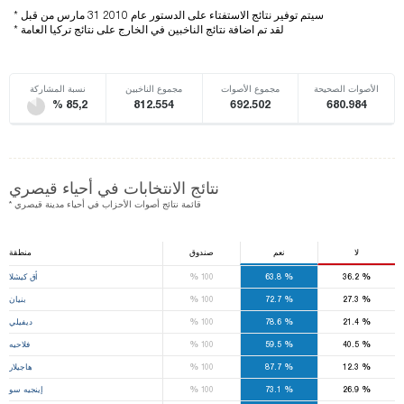
* سيتم توفير نتائج الاستفتاء على الدستور عام 2010 31 مارس من قبل
* لقد تم اضافة نتائج الناخبين في الخارج على نتائج تركيا العامة
الأصوات الصحيحة
مجموع الأصوات
مجموع الناخبين
نسبة المشاركة
% 85,2
812.554
692.502
680.984
نتائج الانتخابات في أحياء قيصري
* قائمة نتائج أصوات الأحزاب في أحياء مدينة قيصري
لا
نعم
صندوق
منطقة
%
%
%
36.2
63.8
100
أق كيشلا
%
%
%
27.3
72.7
100
بنيان
%
%
%
21.4
78.6
100
ديفيلي
%
%
%
40.5
59.5
100
فلاحيه
%
%
%
12.3
87.7
100
هاجيلار
%
%
%
26.9
73.1
100
إينجيه سو