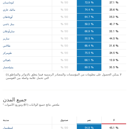
%
%
%
27.1
72.9
100
كوجاسنان
%
%
%
25.6
74.4
100
ماليك غازي
%
%
%
35.3
64.7
100
أوزفاطان
%
%
%
40.7
59.3
100
بينار باشي
%
%
%
33.1
66.9
100
ساريأوغلان
%
%
%
44.5
55.5
100
ساريز
%
%
%
31.6
68.4
100
طالاس
%
%
%
24.5
75.5
100
طومركز
%
%
%
13.9
86.1
100
ياهيالي
%
%
%
30.5
69.5
100
يشيلحصار
(-).لا يمكن الحصول على معلومات من المؤسسات والمصادر الرسمية فيما يتعلق بالدوائر والمناطق
التي تحمل علامة واصلة بين القوسين
جميع المدن
* ملخص نتائج جميع الولايات (81) وتوزيع الأصوات
لا
نعم
صندوق
مدينة
%
%
%
45,1
54,9
100
إسطنبول