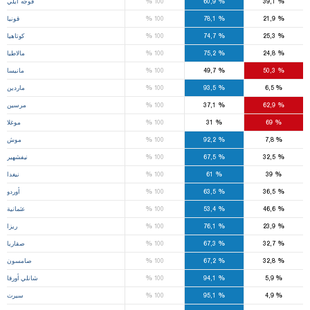
%
%
%
39,1
60,9
100
قوجه ايلي
%
%
%
21,9
78,1
100
قونيا
%
%
%
25,3
74,7
100
كوتاهيا
%
%
%
24,8
75,2
100
مالاطيا
%
%
%
50,3
49,7
100
مانيسا
%
%
%
6,5
93,5
100
ماردين
%
%
%
62,9
37,1
100
مرسين
%
%
%
69
31
100
موغلا
%
%
%
7,8
92,2
100
موش
%
%
%
32,5
67,5
100
نيفشهير
%
%
%
39
61
100
نيغدا
%
%
%
36,5
63,5
100
أوردو
%
%
%
46,6
53,4
100
عثمانية
%
%
%
23,9
76,1
100
ريزا
%
%
%
32,7
67,3
100
صقاريا
%
%
%
32,8
67,2
100
صامسون
%
%
%
5,9
94,1
100
شانلي أورفا
%
%
%
4,9
95,1
100
سيرت