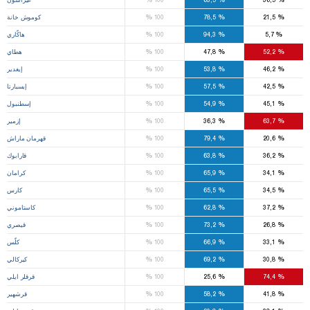
%
%
%
21,5
78,5
100
كوموش خانة
%
%
%
5,7
94,3
100
هاكّاري
%
%
%
52,2
47,8
100
هطاي
%
%
%
46,2
53,8
100
إيغدير
%
%
%
42,5
57,5
100
إيسبارتا
%
%
%
45,1
54,9
100
إسطنبول
%
%
%
63,7
36,3
100
إزمير
%
%
%
20,6
79,4
100
قهرمان ماراش
%
%
%
36,2
63,8
100
قارابوك
%
%
%
34,1
65,9
100
كرامان
%
%
%
34,5
65,5
100
كارس
%
%
%
37,2
62,8
100
كاستاموني
%
%
%
26,8
73,2
100
قيصري
%
%
%
33,1
66,9
100
كلّس
%
%
%
30,8
69,2
100
كيركالي
%
%
%
74,4
25,6
100
قرقلر ايلي
%
%
%
41,8
58,2
100
قرشهير