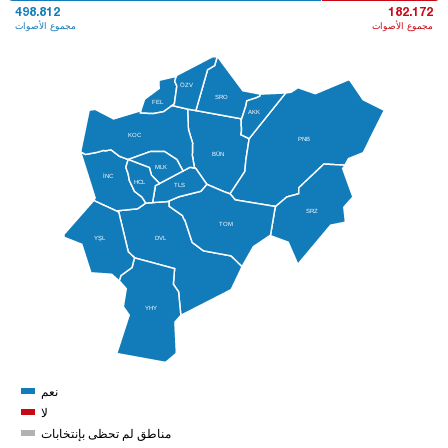
498.812
182.172
مجموع الأصوات
مجموع الأصوات
ÖZV
SRO
FEL
AKK
KOC
PNB
BÜN
MLK
İNC
HCL
TLS
SRZ
TOM
YŞL
DVL
YHY
نعم
لا
مناطق لم تحظى بإنتخابات