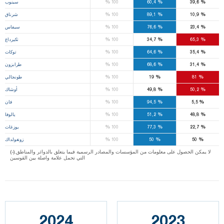
%
%
%
39,6
60,4
100
سينوب
%
%
%
10,9
89,1
100
شرناق
%
%
%
23,4
76,6
100
سيفاس
%
%
%
65,3
34,7
100
تكيرداغ
%
%
%
35,4
64,6
100
توكات
%
%
%
31,4
68,6
100
طرابزون
%
%
%
81
19
100
طونجالي
%
%
%
50,2
49,8
100
أوشاك
%
%
%
5,5
94,5
100
فان
%
%
%
48,8
51,2
100
يالوفا
%
%
%
22,7
77,3
100
يوزغات
%
%
%
50
50
100
زونغولداك
(-).لا يمكن الحصول على معلومات من المؤسسات والمصادر الرسمية فيما يتعلق بالدوائر والمناطق
التي تحمل علامة واصلة بين القوسين
2024
2023