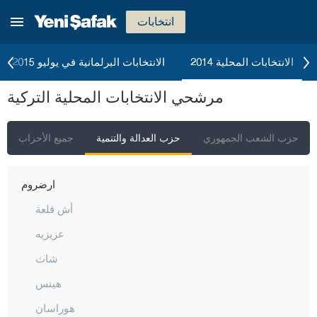
جوروم
انتخابات
دينيزلي
دياربكر
الانتخابات المحلية 2014
الانتخابات البرلمانية في يوليو 2015
دوزجا
مرشحي الانتخابات المحلية التركية
أدرنة
إلازغ
حزب الشعب الجمهوري
حزب العدالة والتنمية
جميع الأحزاب
إيرزينجان
أرضروم
أش قلعة
عزيزيه
شات
هينس
هوراسان