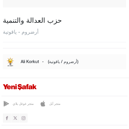
إيسبيري
كاراشوبان
حزب العدالة والتنمية
كارايازي
أرضروم - ياقوتية
كوبري كوي
نارمان
أولطو
(أرضروم / ياقوتية)
-
Ali Korkut
أولور
بالان دوكان
باسينلار
بازار أوغلو
متجر آبل
متجر غوغل بلاي
شينكايا
تيكمان
طورطوم