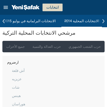
جوروم
انتخابات
دينيزلي
دياربكر
الانتخابات المحلية 2014
الانتخابات البرلمانية في يوليو 2015
دوزجا
مرشحي الانتخابات المحلية التركية
أدرنة
إلازغ
حزب الشعب الجمهوري
حزب العدالة والتنمية
جميع الأحزاب
إيرزينجان
أرضروم
أش قلعة
عزيزيه
شات
هينس
هوراسان