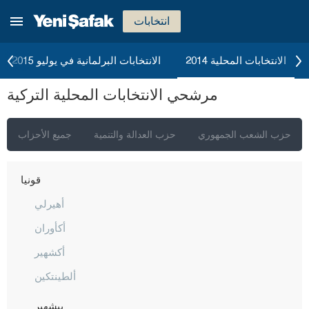
كاستاموني
انتخابات
قيصري
كلّس
الانتخابات المحلية 2014
الانتخابات البرلمانية في يوليو 2015
كيركالي
مرشحي الانتخابات المحلية التركية
قرقلر ايلي
قرشهير
حزب الشعب الجمهوري
حزب العدالة والتنمية
جميع الأحزاب
قوجه ايلي
قونيا
أهيرلي
أكأوران
أكشهير
ألطينتكين
بيشهير