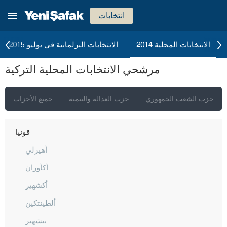
كاستاموني
انتخابات
قيصري
كلّس
الانتخابات المحلية 2014
الانتخابات البرلمانية في يوليو 2015
كيركالي
مرشحي الانتخابات المحلية التركية
قرقلر ايلي
قرشهير
حزب الشعب الجمهوري
حزب العدالة والتنمية
جميع الأحزاب
قوجه ايلي
قونيا
أهيرلي
أكأوران
أكشهير
ألطينتكين
بيشهير