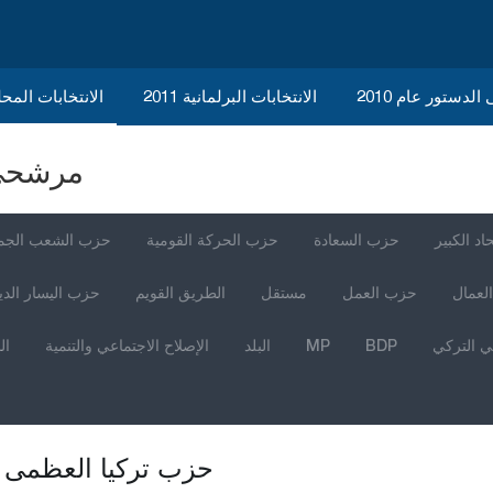
الدستور عام 2010
الانتخابات البرلمانية 2011
الانتخابات المحلية 
مرشحي ا
اد الكبير
حزب السعادة
حزب الحركة القومية
حزب الشعب الجم
العمال
حزب العمل
مستقل
الطريق القويم
حزب اليسار الد
ي التركي
BDP
MP
البلد
الإصلاح الاجتماعي والتنمية
ال
حزب تركيا العظمى