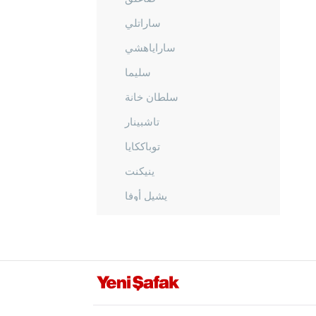
ساراتلي
ساراياهشي
سليما
سلطان خانة
تاشبينار
توباككايا
ينيكنت
يشيل أوفا
يشيلتيبي
أماصيا
أنطاليا
أرداهان