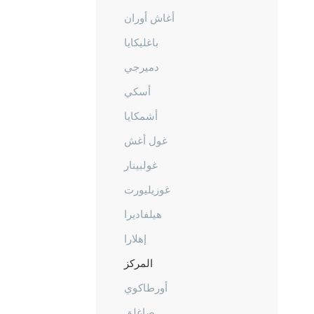
أغاش أوران
باغليكايا
دميرجي
أسكي
أشمكايا
غول أغش
غولبينار
غوزيليورت
هيلفاديرا
إهلارا
المركز
أورطاكوي
صاغلق