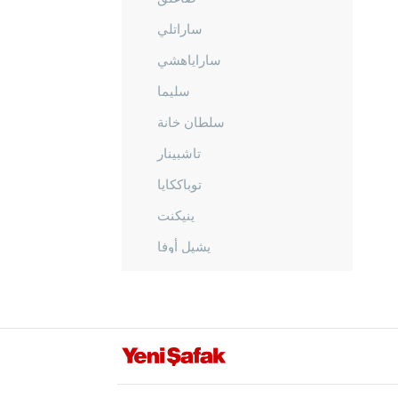
ساراتلي
ساراياهشي
سليما
سلطان خانة
تاشبينار
توباككايا
ينيكنت
يشيل أوفا
يشيلتيبي
أماصيا
أنطاليا
أرداهان