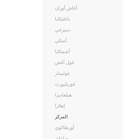
أغاش أوران
باغليكايا
دميرجي
أسكي
أشمكايا
غول أغش
غولبينار
غوزيليورت
هيلفاديرا
إهلارا
المركز
أورطاكوي
صاغلق