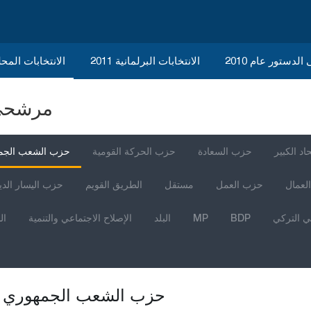
الدستور عام 2010
الانتخابات البرلمانية 2011
الانتخابات المحلية 
مرشحي ا
اد الكبير
حزب السعادة
حزب الحركة القومية
حزب الشعب الجم
العمال
حزب العمل
مستقل
الطريق القويم
حزب اليسار الد
ي التركي
BDP
MP
البلد
الإصلاح الاجتماعي والتنمية
ال
حزب الشعب الجمهوري