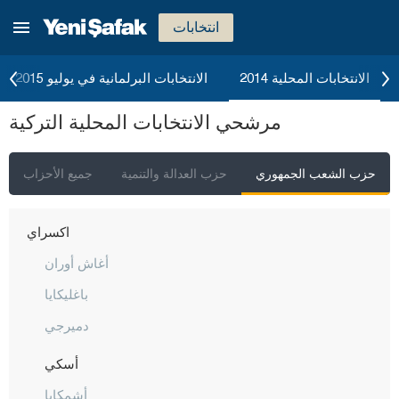
إسطنبول
انتخابات
أنقرة
إزمير
الانتخابات المحلية 2014
الانتخابات البرلمانية في يوليو 2015
أضنة
مرشحي الانتخابات المحلية التركية
أديامان
أفيون قره حصار
حزب الشعب الجمهوري
حزب العدالة والتنمية
جميع الأحزاب
أغري
أكسراي
أغاش أوران
باغليكايا
دميرجي
أسكي
أشمكايا