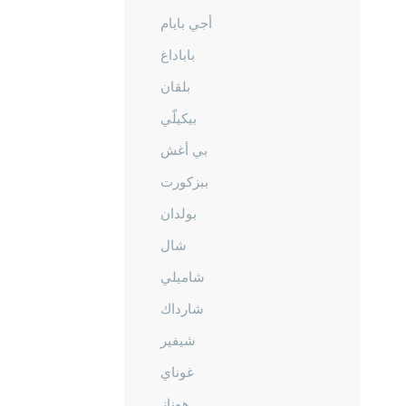
أجي بايام
باباداغ
بلقان
بيكيلّي
بي أغش
ببزكورت
بولدان
شال
شاميلي
شارداك
شيفير
غوناي
هوناز