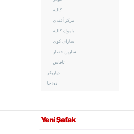
كاليه
مركز أفندي
باموك كاليه
ساراي كوي
سارين حصار
تافاس
دياربكر
دوزجا
أدرنة
إلازغ
إيرزينجان
أرضروم