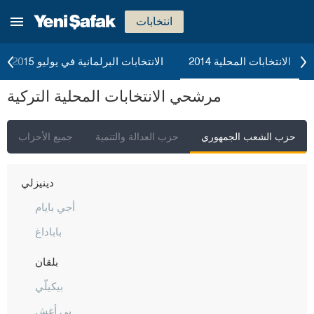
بيتليس
انتخابات
بولو
بوردور
الانتخابات المحلية 2014
الانتخابات البرلمانية في يوليو 2015
بورصا
مرشحي الانتخابات المحلية التركية
جناق قلعة
شانكيري
حزب الشعب الجمهوري
حزب العدالة والتنمية
جميع الأحزاب
جوروم
دينيزلي
أجي بايام
باباداغ
بلقان
بيكيلّي
بي أغش