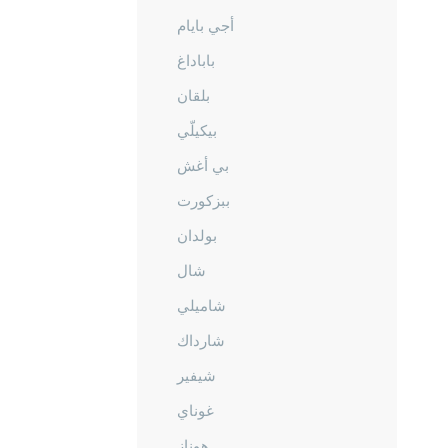
أجي بايام
باباداغ
بلقان
بيكيلّي
بي أغش
ببزكورت
بولدان
شال
شاميلي
شارداك
شيفير
غوناي
هوناز