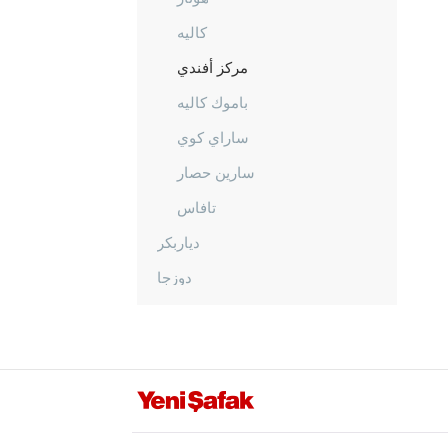
كاليه
مركز أفندي
باموك كاليه
ساراي كوي
سارين حصار
تافاس
دياربكر
دوزجا
أدرنة
إلازغ
إيرزينجان
أرضروم