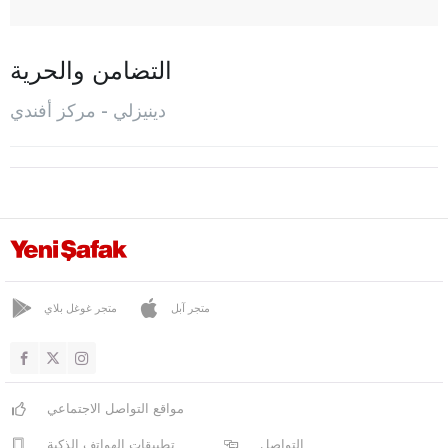
ببزكورت
بولدان
التضامن والحرية
شال
دينيزلي - مركز أفندي
شاميلي
شارداك
شيفير
غوناي
هوناز
كاليه
متجر آبل
متجر غوغل بلاي
مركز أفندي
باموك كاليه
مواقع التواصل الاجتماعي
ساراي كوي
التواصل
تطبيقات الهواتف الذكية