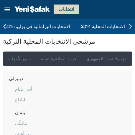
بيتليس
انتخابات
بولو
بوردور
الانتخابات المحلية 2014
الانتخابات البرلمانية في يوليو 2015
بورصا
مرشحي الانتخابات المحلية التركية
جناق قلعة
شانكيري
حزب الشعب الجمهوري
حزب العدالة والتنمية
جميع الأحزاب
جوروم
دينيزلي
أجي بايام
باباداغ
بلقان
بيكيلّي
بي أغش