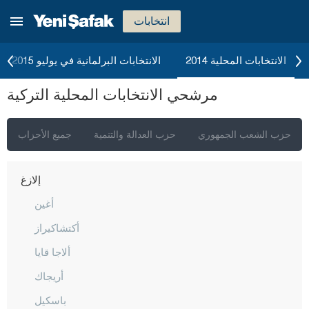
جناق قلعة
انتخابات
شانكيري
جوروم
الانتخابات المحلية 2014
الانتخابات البرلمانية في يوليو 2015
دينيزلي
مرشحي الانتخابات المحلية التركية
دياربكر
دوزجا
حزب الشعب الجمهوري
حزب العدالة والتنمية
جميع الأحزاب
أدرنة
إلازغ
أغين
أكتشاكيراز
ألاجا قايا
أريجاك
باسكيل