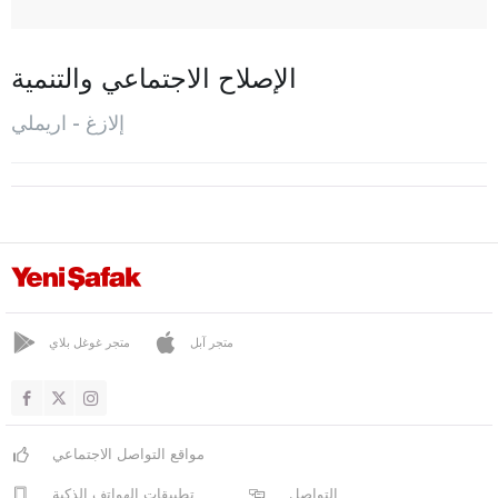
بيهان
بوكاردي
الإصلاح الاجتماعي والتنمية
اريملي
إلازغ - اريملي
كاراكوشان
كيبان
كوفانجيلار
معدن
المركز
مولاكيندي
متجر آبل
متجر غوغل بلاي
بالو
صاريجان
مواقع التواصل الاجتماعي
سيفريجا
التواصل
تطبيقات الهواتف الذكية