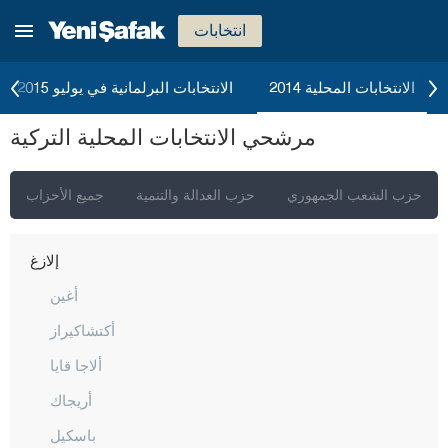
جناق قلعة
انتخابات
شانكيري
جوروم
الانتخابات المحلية 2014
الانتخابات البرلمانية في يوليو 2015
دينيزلي
مرشحي الانتخابات المحلية التركية
دياربكر
دوزجا
حزب الشعب الجمهوري
حزب العدالة والتنمية
جميع الأحزاب
أدرنة
إلازغ
أغين
أكتشاكيراز
ألاجا قايا
أريجاك
باسكيل