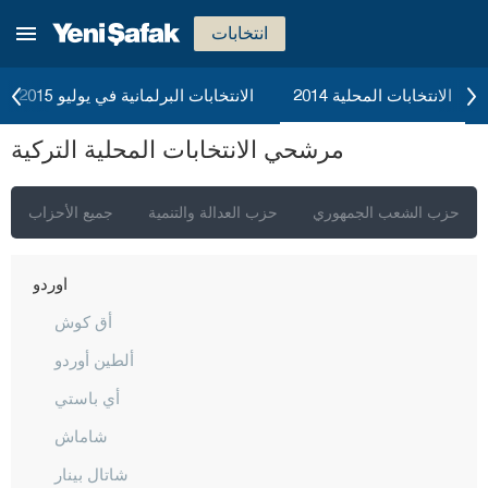
مانيسا
انتخابات
ماردين
مرسين
الانتخابات المحلية 2014
الانتخابات البرلمانية في يوليو 2015
موغلا
مرشحي الانتخابات المحلية التركية
موش
نيفشهير
حزب الشعب الجمهوري
حزب العدالة والتنمية
جميع الأحزاب
نيغدا
أوردو
أق كوش
ألطين أوردو
أي باستي
شاماش
شاتال بينار