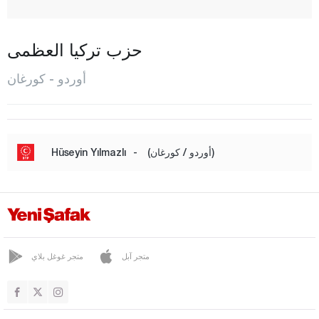
شاي باشي
فاطصا
حزب تركيا العظمى
غول كوي
أوردو - كورغان
غول كايلي
كوركان تيبيه
إيكيزجيه
(أوردو / كورغان)
-
Hüseyin Yılmazlı
كابادوز
كاباتشا
كورغان
كومرو
متجر آبل
متجر غوغل بلاي
مسعودية
بيرشيمبيه