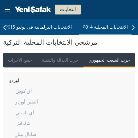
مانيسا
انتخابات
ماردين
مرسين
الانتخابات المحلية 2014
الانتخابات البرلمانية في يوليو 2015
موغلا
مرشحي الانتخابات المحلية التركية
موش
نيفشهير
حزب الشعب الجمهوري
حزب العدالة والتنمية
جميع الأحزاب
نيغدا
أوردو
أق كوش
ألطين أوردو
أي باستي
شاماش
شاتال بينار