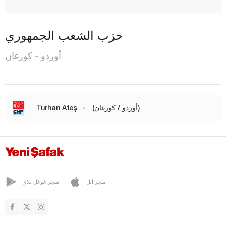
شاي باشي
فاطصا
حزب الشعب الجمهوري
غول كوي
أوردو - كورغان
غول كايلي
كوركان تيبيه
إيكيزجيه
(أوردو / كورغان)
-
Turhan Ateş
كابادوز
كاباتشا
كورغان
كومرو
متجر آبل
متجر غوغل بلاي
مسعودية
بيرشيمبيه