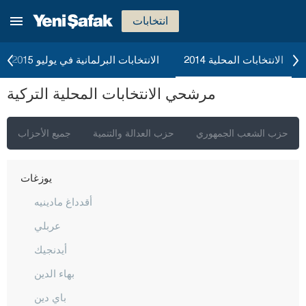
تكيرداغ
انتخابات
توكات
طرابزون
الانتخابات المحلية 2014
الانتخابات البرلمانية في يوليو 2015
طونجالي
مرشحي الانتخابات المحلية التركية
أوشاك
فان
حزب الشعب الجمهوري
حزب العدالة والتنمية
جميع الأحزاب
يالوفا
يوزغات
أقدداغ مادينيه
عربلي
أيدنجيك
بهاء الدين
باي دين