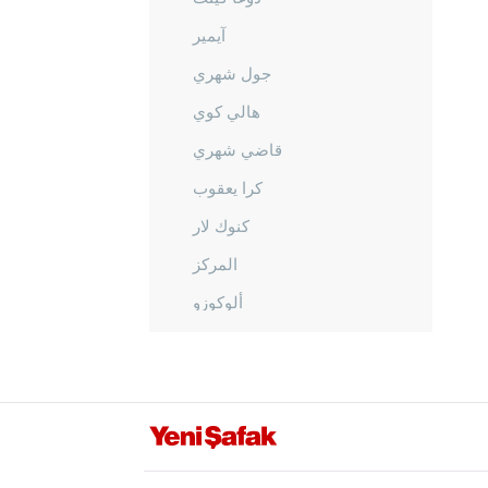
آيمير
جول شهري
هالي كوي
قاضي شهري
كرا يعقوب
كنوك لار
المركز
ألوكوزو
أوفاكنت
أوزان
أوزو كواك
ساراي كينت