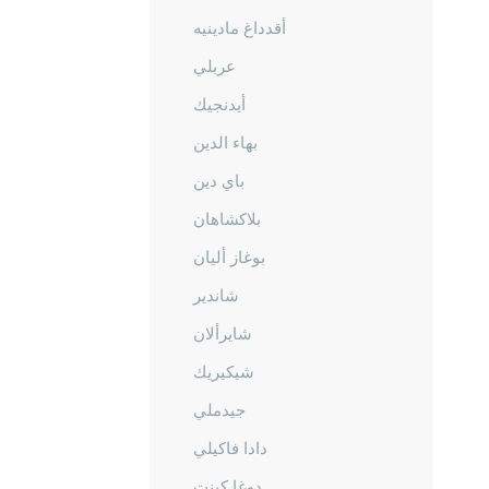
أقدداغ مادينيه
عربلي
أيدنجيك
بهاء الدين
باي دين
بلاكشاهان
بوغاز أليان
شاندير
شايرألان
شيكيريك
جيدملي
دادا فاكيلي
دوغا كينت