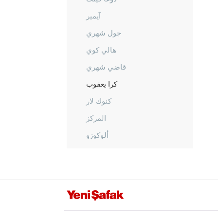
آيمير
جول شهري
هالي كوي
قاضي شهري
كرا يعقوب
كنوك لار
المركز
ألوكوزو
أوفاكنت
أوزان
أوزو كواك
ساراي كينت