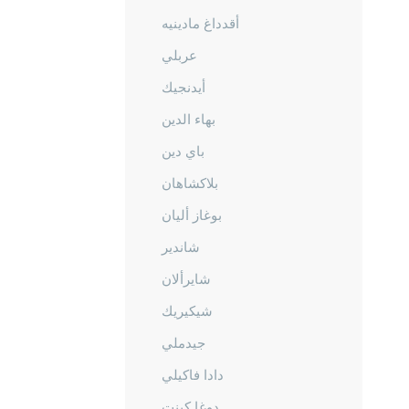
أقدداغ مادينيه
عربلي
أيدنجيك
بهاء الدين
باي دين
بلاكشاهان
بوغاز أليان
شاندير
شايرألان
شيكيريك
جيدملي
دادا فاكيلي
دوغا كينت