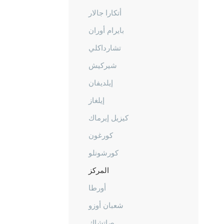
أتكارا جالار
بايرام أوران
تشارداكلي
شيركيش
إيلديفان
إيلغاز
كيزيل إيرماك
كورغون
كورشونلو
المركز
أورطا
شعبان أوزو
صاتشاك