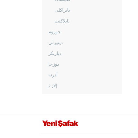
يابراكلي
يايلاكنت
جوروم
دينيزلي
دياربكر
دوزجا
أدرنة
إلازغ
إيرزينجان
أرضروم
إيسكي شهير
غازي عنتاب