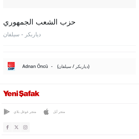
ديجليه
إيغيل
حزب الشعب الجمهوري
إيرغاني
دياربكر - سيلفان
هاني
هازرو
كايا بينار
(دياربكر / سيلفان)
-
Adnan Öncü
كوجا كوي
كولب
ليجيه
سيلفان
متجر آبل
متجر غوغل بلاي
سور
يني شهير