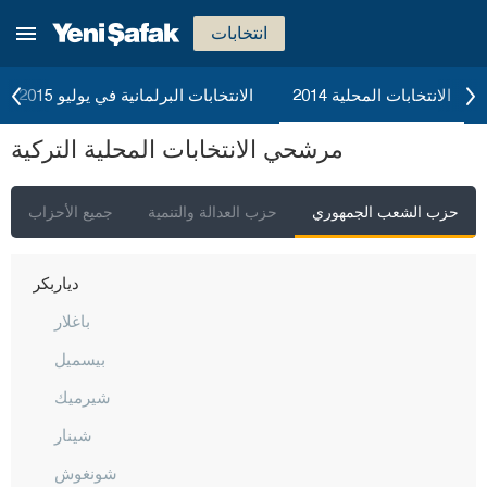
بولو
انتخابات
بوردور
بورصا
الانتخابات المحلية 2014
الانتخابات البرلمانية في يوليو 2015
جناق قلعة
مرشحي الانتخابات المحلية التركية
شانكيري
جوروم
حزب الشعب الجمهوري
حزب العدالة والتنمية
جميع الأحزاب
دينيزلي
دياربكر
باغلار
بيسميل
شيرميك
شينار
شونغوش