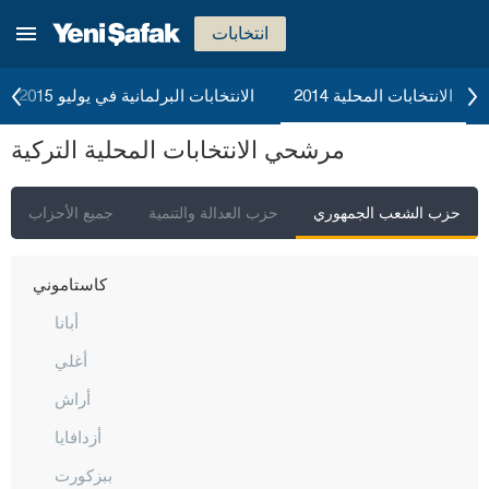
هطاي
انتخابات
إيغدير
إيسبارتا
الانتخابات المحلية 2014
الانتخابات البرلمانية في يوليو 2015
قهرمان ماراش
مرشحي الانتخابات المحلية التركية
قارابوك
كرامان
حزب الشعب الجمهوري
حزب العدالة والتنمية
جميع الأحزاب
كارس
كاستاموني
أبانا
أغلي
أراش
أزدافايا
ببزكورت