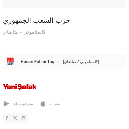
شاطال زيتين
جيدا
حزب الشعب الجمهوري
ضاضاي
كاستاموني - ضاضاي
ديفريكاني
دوغان يورت
هانون
(كاستاموني / ضاضاي)
-
Hasan Fehmi Taş
إحسان غازي
إينيه بولو
كوريه
المركز
متجر آبل
متجر غوغل بلاي
بينار باشي
شينبازار