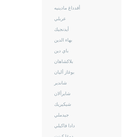
أقدداغ مادينيه
عربلي
أيدنجيك
بهاء الدين
باي دين
بلاكشاهان
بوغاز أليان
شاندير
شايرألان
شيكيريك
جيدملي
دادا فاكيلي
دوغا كينت