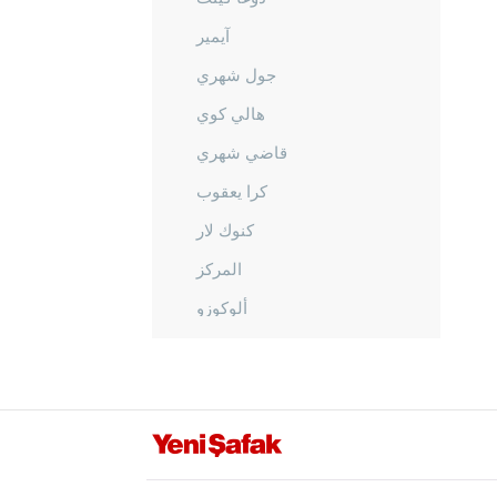
آيمير
جول شهري
هالي كوي
قاضي شهري
كرا يعقوب
كنوك لار
المركز
ألوكوزو
أوفاكنت
أوزان
أوزو كواك
ساراي كينت