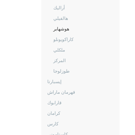
أراليك
هالفيلي
هوشهابر
كاراكويونلو
ملكلي
المركز
طوزلوجا
إيسبارتا
قهرمان ماراش
قارابوك
كرامان
كارس
كاستاموني