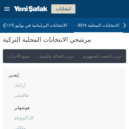
أرضروم
انتخابات
إيسكي شهير
غازي عنتاب
الانتخابات المحلية 2014
الانتخابات البرلمانية في يوليو 2015
غيراسون
مرشحي الانتخابات المحلية التركية
كوموش خانة
هاكّاري
حزب الشعب الجمهوري
حزب العدالة والتنمية
جميع الأحزاب
هطاي
إيغدير
أراليك
هالفيلي
هوشهابر
كاراكويونلو
ملكلي