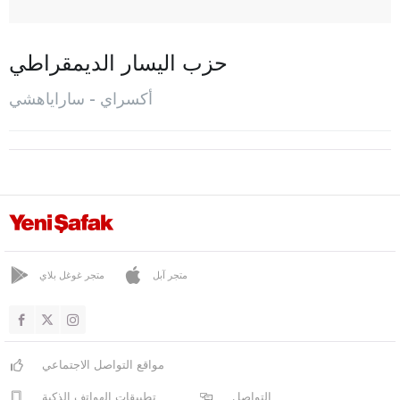
غول أغش
غولبينار
حزب اليسار الديمقراطي
غوزيليورت
أكسراي - ساراياهشي
هيلفاديرا
إهلارا
المركز
أورطاكوي
صاغلق
ساراتلي
متجر آبل
متجر غوغل بلاي
ساراياهشي
سليما
مواقع التواصل الاجتماعي
سلطان خانة
التواصل
تطبيقات الهواتف الذكية