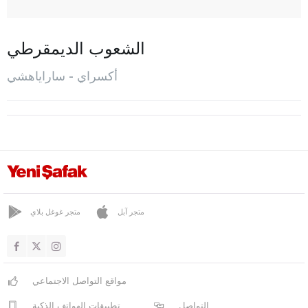
غول أغش
غولبينار
الشعوب الديمقرطي
غوزيليورت
أكسراي - ساراياهشي
هيلفاديرا
إهلارا
المركز
أورطاكوي
صاغلق
ساراتلي
متجر آبل
متجر غوغل بلاي
ساراياهشي
سليما
مواقع التواصل الاجتماعي
سلطان خانة
التواصل
تطبيقات الهواتف الذكية