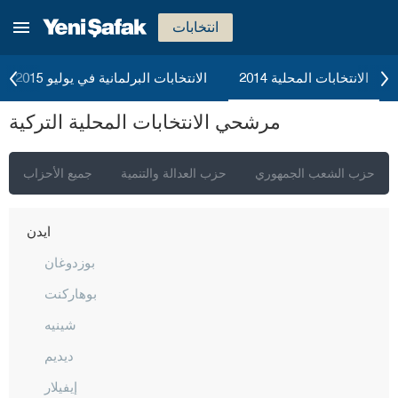
أفيون قره حصار
انتخابات
أغري
أكسراي
الانتخابات المحلية 2014
الانتخابات البرلمانية في يوليو 2015
أماصيا
مرشحي الانتخابات المحلية التركية
أنطاليا
أرداهان
حزب الشعب الجمهوري
حزب العدالة والتنمية
جميع الأحزاب
أرتفين
أيدن
بوزدوغان
بوهاركنت
شينيه
ديديم
إيفيلار