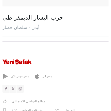
غيرمنجيك
إينجيرلي أوفا
حزب اليسار الديمقراطي
كاراجا سو
أيدن - سلطان حصار
كاربوزلو
كوشارلي
كشوك
كشو أضاسي
كويوجاك
نازيلّي
متجر آبل
متجر غوغل بلاي
سوكيه
سلطان حصار
مواقع التواصل الاجتماعي
يني بينار
التواصل
تطبيقات الهواتف الذكية