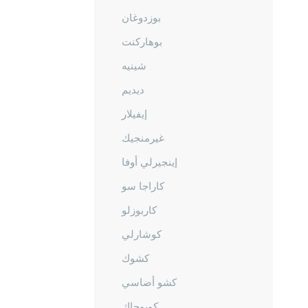
بوزدوغان
بوهاركنت
شينيه
ديديم
إيفيلار
غيرمنجيك
إينجيرلي أوفا
كاراجا سو
كاربوزلو
كوشارلي
كشوك
كشو أضاسي
كويوجاك