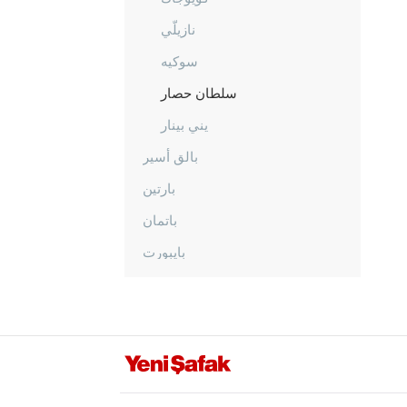
نازيلّي
سوكيه
سلطان حصار
يني بينار
بالق أسير
بارتين
باتمان
بايبورت
بيلاجيك
بينغول
بيتليس
بولو