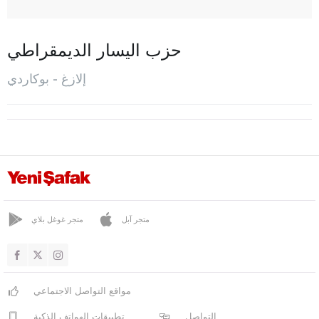
بيهان
بوكاردي
حزب اليسار الديمقراطي
اريملي
إلازغ - بوكاردي
كاراكوشان
كيبان
كوفانجيلار
معدن
المركز
مولاكيندي
متجر آبل
متجر غوغل بلاي
بالو
صاريجان
مواقع التواصل الاجتماعي
سيفريجا
التواصل
تطبيقات الهواتف الذكية