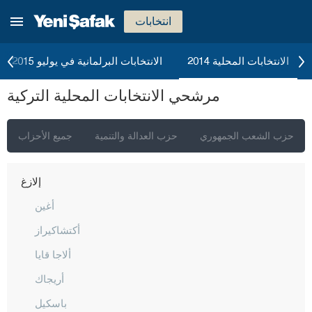
جناق قلعة
انتخابات
شانكيري
جوروم
الانتخابات المحلية 2014
الانتخابات البرلمانية في يوليو 2015
دينيزلي
مرشحي الانتخابات المحلية التركية
دياربكر
دوزجا
حزب الشعب الجمهوري
حزب العدالة والتنمية
جميع الأحزاب
أدرنة
إلازغ
أغين
أكتشاكيراز
ألاجا قايا
أريجاك
باسكيل