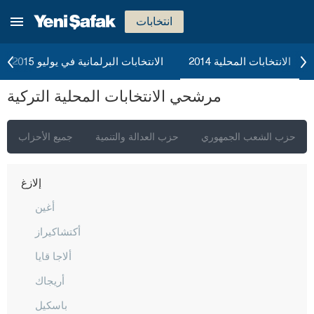
جناق قلعة
انتخابات
شانكيري
جوروم
الانتخابات المحلية 2014
الانتخابات البرلمانية في يوليو 2015
دينيزلي
مرشحي الانتخابات المحلية التركية
دياربكر
دوزجا
حزب الشعب الجمهوري
حزب العدالة والتنمية
جميع الأحزاب
أدرنة
إلازغ
أغين
أكتشاكيراز
ألاجا قايا
أريجاك
باسكيل