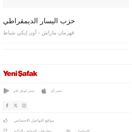
إيلبيستان
غوسون
حزب اليسار الديمقراطي
نورحق
قهرمان ماراش - أون إيكي شباط
أون إيكي شباط
بازارجيك
تورك أوغلو
قارابوك
كرامان
كارس
متجر آبل
متجر غوغل بلاي
كاستاموني
قيصري
مواقع التواصل الاجتماعي
كلّس
التواصل
تطبيقات الهواتف الذكية