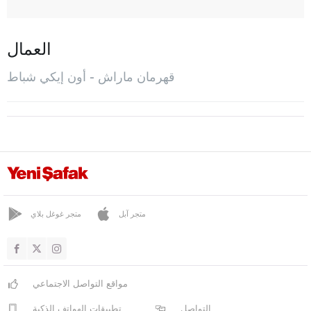
إيلبيستان
غوسون
العمال
نورحق
قهرمان ماراش - أون إيكي شباط
أون إيكي شباط
بازارجيك
تورك أوغلو
قارابوك
كرامان
كارس
متجر آبل
متجر غوغل بلاي
كاستاموني
قيصري
مواقع التواصل الاجتماعي
كلّس
التواصل
تطبيقات الهواتف الذكية