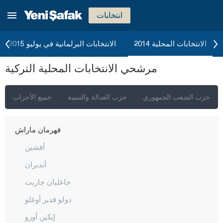
غازي عنتاب
انتخابات
غيراسون
كوموش خانة
الانتخابات المحلية 2014
الانتخابات البرلمانية في يوليو 2015
هاكّاري
مرشحي الانتخابات المحلية التركية
هطاي
إيغدير
حزب الشعب الجمهوري
حزب العدالة والتنمية
جميع الأحزاب
إيسبارتا
قهرمان ماراش
أفشين
أنديران
جاغليان جاريت
دولو قدير أوغلو
إيكين أوزو