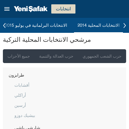
شانلي أورفا
انتخابات
سيرت
سينوب
الانتخابات المحلية 2014
الانتخابات البرلمانية في يوليو 2015
شرناق
مرشحي الانتخابات المحلية التركية
سيفاس
تكيرداغ
حزب الشعب الجمهوري
حزب العدالة والتنمية
جميع الأحزاب
توكات
طرابزون
أقشابات
أراكلي
أرسين
بيشيك دوزو
شارشي باشي