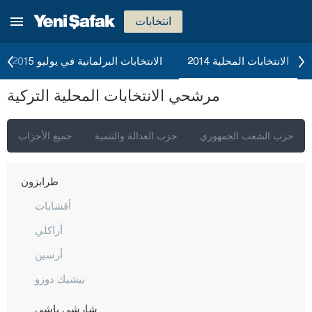
شانلي أورفا
انتخابات
سيرت
سينوب
الانتخابات المحلية 2014
الانتخابات البرلمانية في يوليو 2015
شرناق
مرشحي الانتخابات المحلية التركية
سيفاس
تكيرداغ
حزب الشعب الجمهوري
حزب العدالة والتنمية
جميع الأحزاب
توكات
طرابزون
أقشابات
أراكلي
أرسين
بيشيك دوزو
شارشي باشي