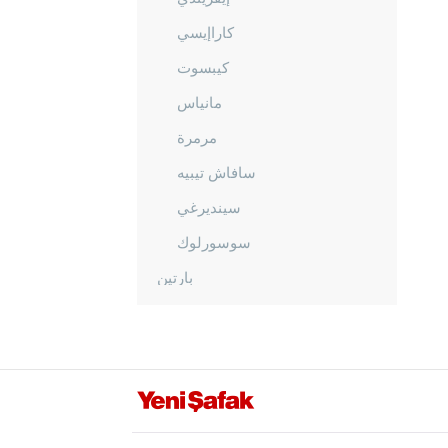
كاراإيسي
كيبسوت
مانياس
مرمرة
سافاش تيبيه
سينديرغي
سوسورلوك
بارتين
باتمان
بايبورت
بيلاجيك
بينغول