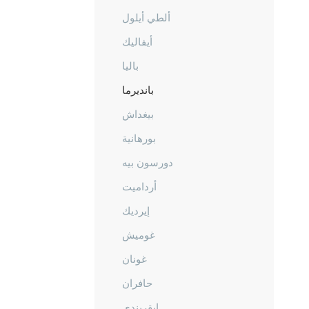
ألطي أيلول
أيفاليك
باليا
بانديرما
بيغداش
بورهانية
دورسون بيه
أرداميت
إيرديك
غوميش
غونان
حافران
إيقريندي