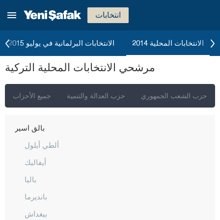
أغري
انتخابات
أكسراي
أماصيا
الانتخابات المحلية 2014
الانتخابات البرلمانية في يوليو 2015
أنطاليا
مرشحي الانتخابات المحلية التركية
أرداهان
أرتفين
حزب الشعب الجمهوري
حزب العدالة والتنمية
جميع الأحزاب
أيدن
بالق أسير
ألطي أيلول
أيفاليك
باليا
بانديرما
بيغداش