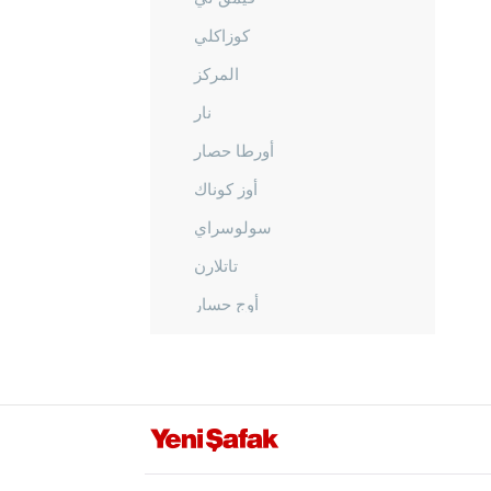
كوزاكلي
المركز
نار
أورطا حصار
أوز كوناك
سولوسراي
تاتلارن
أوج حسار
أورغوب
يازي هويوك
نيغدا
أوردو