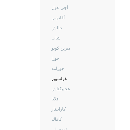
أجي غول
أفانوس
جالش
شات
ديرين كويو
جورا
جورامه
غولشهير
هجيبكتاش
قلابا
كارابينار
كافاك
قيمق لي