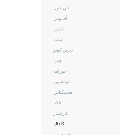
أجي غول
أفانوس
جالش
شات
ديرين كويو
جورا
جورامه
غولشهير
هجيبكتاش
قلابا
كارابينار
كافاك
قيمق لي