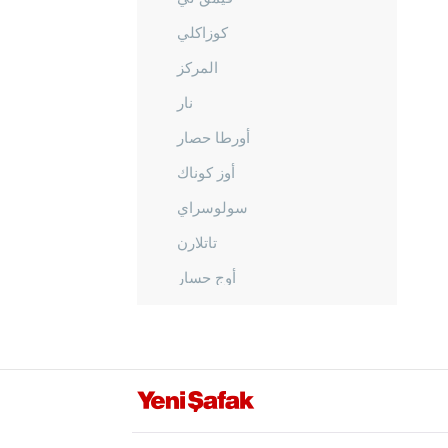
كوزاكلي
المركز
نار
أورطا حصار
أوز كوناك
سولوسراي
تاتلارن
أوج حسار
أورغوب
يازي هويوك
نيغدا
أوردو