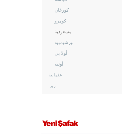
كورغان
كومرو
مسعودية
بيرشيمبيه
أولا بي
أونيه
عثمانية
ريزا
صقاريا
صامسون
شانلي أورفا
سيرت