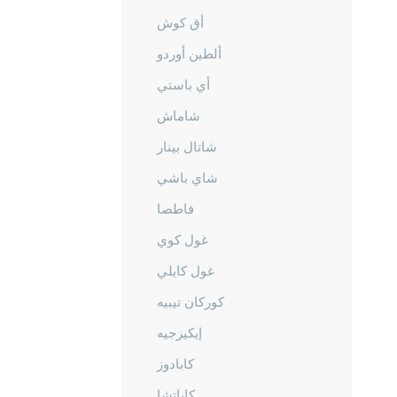
أق كوش
ألطين أوردو
أي باستي
شاماش
شاتال بينار
شاي باشي
فاطصا
غول كوي
غول كايلي
كوركان تيبيه
إيكيزجيه
كابادوز
كاباتشا