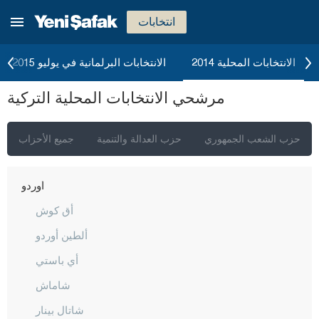
مانيسا
انتخابات
ماردين
مرسين
الانتخابات المحلية 2014
الانتخابات البرلمانية في يوليو 2015
موغلا
مرشحي الانتخابات المحلية التركية
موش
نيفشهير
حزب الشعب الجمهوري
حزب العدالة والتنمية
جميع الأحزاب
نيغدا
أوردو
أق كوش
ألطين أوردو
أي باستي
شاماش
شاتال بينار