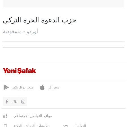
شاي باشي
فاطصا
حزب الدعوة الحرة التركي
غول كوي
أوردو - مسعودية
غول كايلي
كوركان تيبيه
إيكيزجيه
كابادوز
كاباتشا
كورغان
متجر آبل
متجر غوغل بلاي
كومرو
مسعودية
مواقع التواصل الاجتماعي
بيرشيمبيه
التواصل
تطبيقات الهواتف الذكية