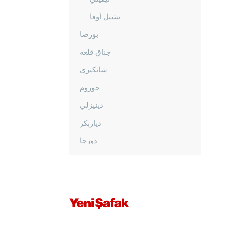
يشيل أوفا
بورصا
جناق قلعة
شانكيري
جوروم
دينيزلي
دياربكر
دوزجا
أدرنة
إلازغ
إيرزينجان
أرضروم