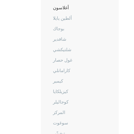
أغلاسون
ألطين يايلا
بوجاك
شافدير
شلتيكشي
غول حصار
كارامانلي
كيمير
كيزيلكايا
كوجاليلر
المركز
سوغوت
تيفينّي