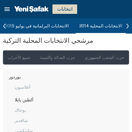
بارتين
انتخابات
باتمان
بايبورت
الانتخابات المحلية 2014
الانتخابات البرلمانية في يوليو 2015
بيلاجيك
مرشحي الانتخابات المحلية التركية
بينغول
بيتليس
حزب الشعب الجمهوري
حزب العدالة والتنمية
جميع الأحزاب
بولو
بوردور
أغلاسون
ألطين يايلا
بوجاك
شافدير
شلتيكشي