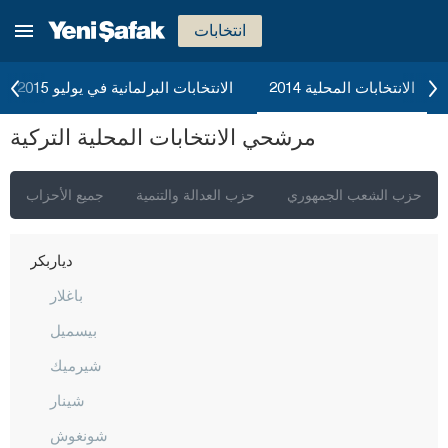
بولو
انتخابات
بوردور
بورصا
الانتخابات المحلية 2014
الانتخابات البرلمانية في يوليو 2015
جناق قلعة
مرشحي الانتخابات المحلية التركية
شانكيري
جوروم
حزب الشعب الجمهوري
حزب العدالة والتنمية
جميع الأحزاب
دينيزلي
دياربكر
باغلار
بيسميل
شيرميك
شينار
شونغوش