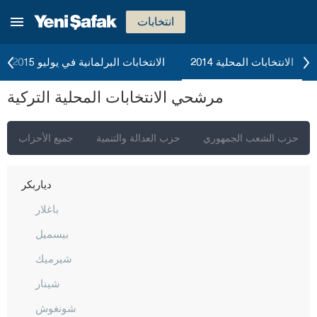
بولو
انتخابات
بوردور
بورصا
الانتخابات المحلية 2014
الانتخابات البرلمانية في يوليو 2015
جناق قلعة
مرشحي الانتخابات المحلية التركية
شانكيري
جوروم
حزب الشعب الجمهوري
حزب العدالة والتنمية
جميع الأحزاب
دينيزلي
دياربكر
باغلار
بيسميل
شيرميك
شينار
شونغوش