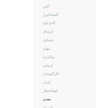
أغين
أكتشاكيراز
ألاجا قايا
أريجاك
باسكيل
بيهان
بوكاردي
اريملي
كاراكوشان
كيبان
كوفانجيلار
معدن
المركز