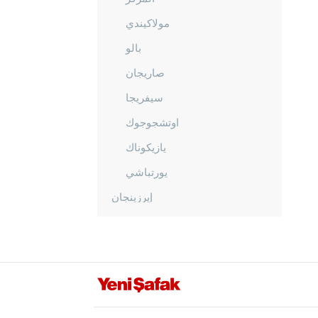
مولاكيندي
بالو
صاريجان
سيفريجا
اوتشجوجوك
يازيكوناك
يورتباشي
إيرزينجان
أرضروم
إيسكي شهير
غازي عنتاب
غيراسون