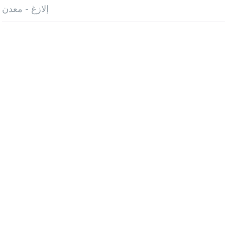
إلازغ - معدن